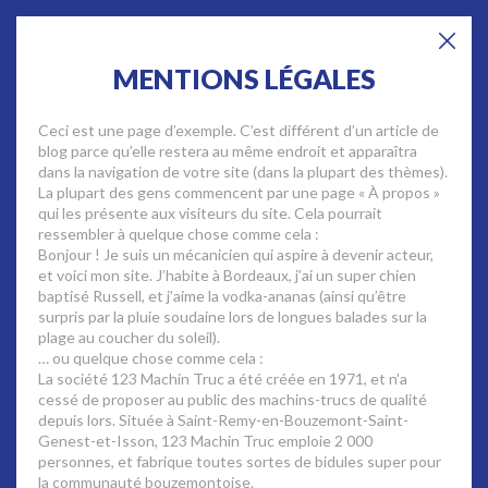
MENTIONS LÉGALES
Show Reel
Ceci est une page d’exemple. C’est différent d’un article de
blog parce qu’elle restera au même endroit et apparaîtra
dans la navigation de votre site (dans la plupart des thèmes).
La plupart des gens commencent par une page « À propos »
qui les présente aux visiteurs du site. Cela pourrait
ressembler à quelque chose comme cela :
Bonjour ! Je suis un mécanicien qui aspire à devenir acteur,
et voici mon site. J’habite à Bordeaux, j’ai un super chien
baptisé Russell, et j’aime la vodka-ananas (ainsi qu’être
surpris par la pluie soudaine lors de longues balades sur la
plage au coucher du soleil).
… ou quelque chose comme cela :
La société 123 Machin Truc a été créée en 1971, et n’a
cessé de proposer au public des machins-trucs de qualité
depuis lors. Située à Saint-Remy-en-Bouzemont-Saint-
Genest-et-Isson, 123 Machin Truc emploie 2 000
personnes, et fabrique toutes sortes de bidules super pour
la communauté bouzemontoise.