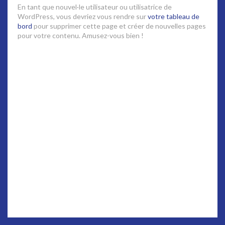
En tant que nouvel·le utilisateur ou utilisatrice de
WordPress, vous devriez vous rendre sur
votre tableau de
bord
pour supprimer cette page et créer de nouvelles pages
pour votre contenu. Amusez-vous bien !
MENTIONS LÉGALES
-
COPYRIGHT
/ TOUS DROITS RÉSERVÉS AGENCE
BLUECAT