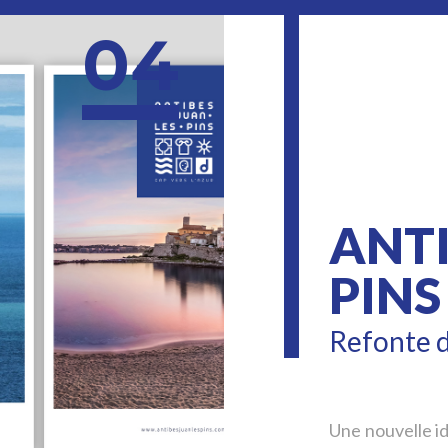
04
ANTI
PINS
Refonte 
Une nouvelle id